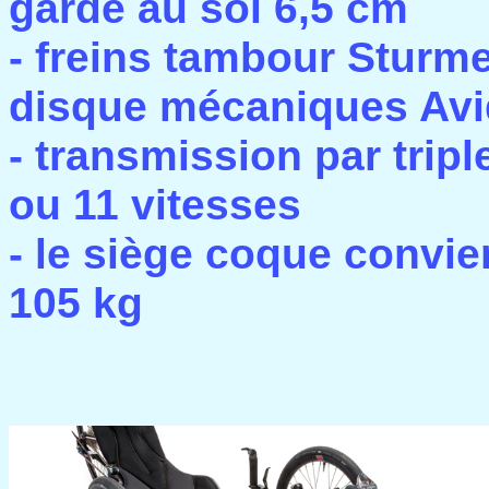
garde au sol 6,5 cm
- freins tambour Sturm
disque mécaniques Av
- transmission par tripl
ou 11 vitesses
- le siège coque convie
105 kg