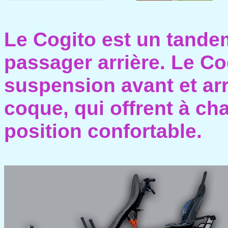
Le Cogito est un tande
passager arrière. Le Co
suspension avant et arr
coque, qui offrent à c
position confortable.